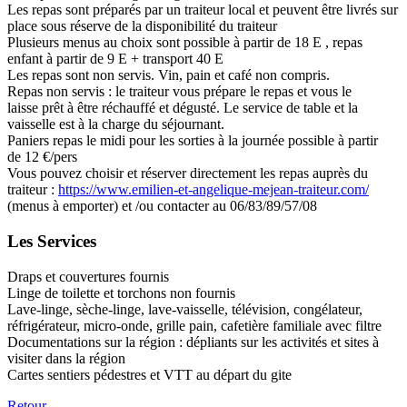
Les repas sont préparés par un traiteur local et peuvent être livrés sur
place sous réserve de la disponibilité du traiteur
Plusieurs menus au choix sont possible à partir de 18 E , repas
enfant à partir de 9 E + transport 40 E
Les repas sont non servis. Vin, pain et café non compris.
Repas non servis : le traiteur vous prépare le repas et vous le
laisse prêt à être réchauffé et dégusté. Le service de table et la
vaisselle est à la charge du séjournant.
Paniers repas le midi pour les sorties à la journée possible à partir
de 12 €/pers
Vous pouvez choisir et réserver directement les repas auprès du
traiteur :
https://www.emilien-et-angelique-mejean-traiteur.com/
(menus à emporter) et /ou contacter au 06/83/89/57/08
Les Services
Draps et couvertures fournis
Linge de toilette et torchons non fournis
Lave-linge, sèche-linge, lave-vaisselle, télévision, congélateur,
réfrigérateur, micro-onde, grille pain, cafetière familiale avec filtre
Documentations sur la région : dépliants sur les activités et sites à
visiter dans la région
Cartes sentiers pédestres et VTT au départ du gite
Retour