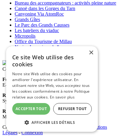
Bureau des accompagnateurs : activités pleine nature
Canoë dans les Gorges du Tarn
Canyoning Via AtomRoc
Grands Gîtes
Le Parc des Grands Causses
Les bateliers du viaduc
Micropolis
Office du Tourisme de Millau
Noria - La maison de l'eau
×
Objectif tourisme
Ce site Web utilise des
cookies
Contactez-nous
Notre site Web utilise des cookies pour
Ferme de La Blaquière
améliorer l'expérience utilisateur. En
E-mail :
contact@lablaquiere.com
utilisant notre site Web, vous acceptez tous
les cookies conformément à notre Politique
Réservation gîte et camping
relative aux cookies.
En savoir plus
Sylvia : +33 (0)6 75 09 31 73
ACCEPTER TOUT
REFUSER TOUT
Réservation dromadaires
Matthieu : +33 (0)6 24 54 13 69
AFFICHER LES DÉTAILS
Copyright 2026 La Ferme de La Blaquière
-
Mentions
Légales
-
Connexion