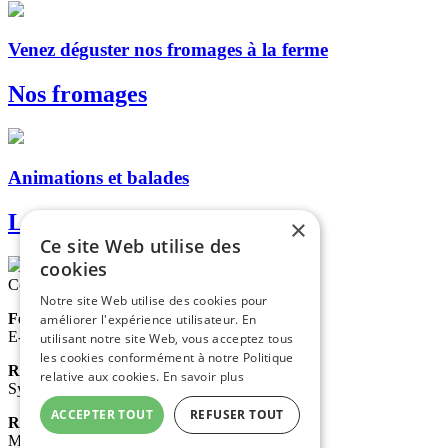
Venez déguster nos fromages à la ferme
Nos fromages
Animations et balades
Les dromadaires
×
Ce site Web utilise des
cookies
Contactez-nous
Notre site Web utilise des cookies pour
Ferme de La Blaquière
améliorer l'expérience utilisateur. En
E-mail :
contact@lablaquiere.com
utilisant notre site Web, vous acceptez tous
les cookies conformément à notre Politique
Réservation gîte et camping
relative aux cookies.
En savoir plus
Sylvia : +33 (0)6 75 09 31 73
ACCEPTER TOUT
REFUSER TOUT
Réservation dromadaires
Matthieu : +33 (0)6 24 54 13 69