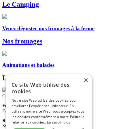
Le Camping
Venez déguster nos fromages à la ferme
Nos fromages
Animations et balades
Les dromadaires
×
Ce site Web utilise des
cookies
Contactez-nous
Notre site Web utilise des cookies pour
Ferme de La Blaquière
améliorer l'expérience utilisateur. En
E-mail :
contact@lablaquiere.com
utilisant notre site Web, vous acceptez tous
les cookies conformément à notre Politique
Réservation gîte et camping
relative aux cookies.
En savoir plus
Sylvia : +33 (0)6 75 09 31 73